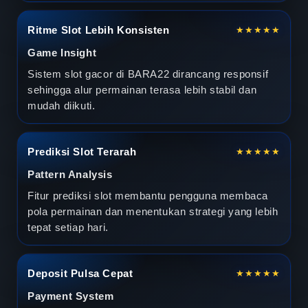
Ritme Slot Lebih Konsisten
★★★★★
Game Insight
Sistem slot gacor di BARA22 dirancang responsif
sehingga alur permainan terasa lebih stabil dan
mudah diikuti.
Prediksi Slot Terarah
★★★★★
Pattern Analysis
Fitur prediksi slot membantu pengguna membaca
pola permainan dan menentukan strategi yang lebih
tepat setiap hari.
Deposit Pulsa Cepat
★★★★★
Payment System