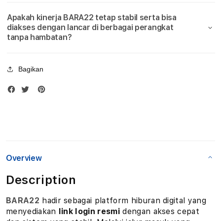
Tinggi
Lebi
Tanpa
Besa
i
Apakah kinerja BARA22 tetap stabil serta bisa
Gangguan
Tanp
diakses dengan lancar di berbagai perangkat
Akses
Kend
𖠋
tanpa hambatan?
Akse
S
Bagikan
l
o
t
G
a
Overview
c
Description
o
BARA22
hadir sebagai platform hiburan digital yang
r
menyediakan
link login resmi
dengan akses cepat