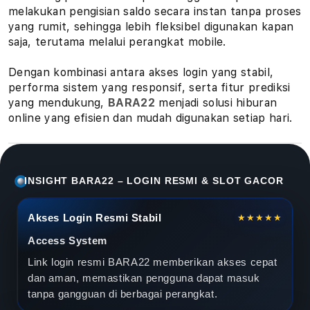
melakukan pengisian saldo secara instan tanpa proses
t
yang rumit, sehingga lebih fleksibel digunakan kapan
saja, terutama melalui perangkat mobile.
Dengan kombinasi antara akses login yang stabil,
performa sistem yang responsif, serta fitur prediksi
yang mendukung,
BARA22
menjadi solusi hiburan
online yang efisien dan mudah digunakan setiap hari.
INSIGHT BARA22 – LOGIN RESMI & SLOT GACOR
Akses Login Resmi Stabil
★★★★★
Access System
Link login resmi BARA22 memberikan akses cepat
dan aman, memastikan pengguna dapat masuk
tanpa gangguan di berbagai perangkat.